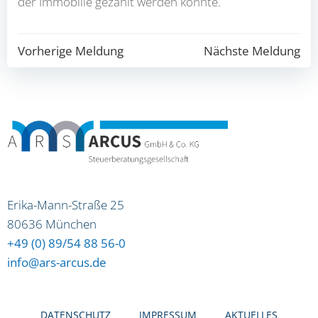
der Immo­bi­lie gezahlt wer­den könn­te.
Beitragsnavigation
Beitragsna
Vorherige Meldung
Nächste Meldung
Erika-Mann-Straße 25
80636 München
+49 (0) 89/54 88 56-0
info@ars-arcus.de
DATEN­SCHUTZ
IMPRES­SUM
AKTU­EL­LES