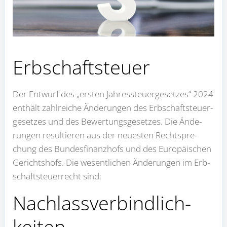
Erb­schaft­steu­er
Der Ent­wurf des „ers­ten Jah­res­steu­er­ge­set­zes“ 2024
ent­hält zahl­rei­che Ände­run­gen des Erb­schaft­steu­er­
ge­set­zes und des Bewer­tungs­ge­set­zes. Die Ände­
run­gen resul­tie­ren aus der neu­es­ten Recht­spre­
chung des Bun­des­fi­nanz­hofs und des Euro­päi­schen
Gerichts­hofs. Die wesent­li­chen Ände­run­gen im Erb­
schaft­steu­er­recht sind:
Nach­lass­ver­bind­lich­
kei­ten