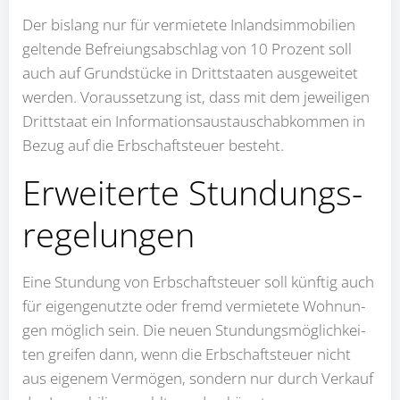
Der bis­lang nur für ver­mie­te­te Inlands­im­mo­bi­li­en
gel­ten­de Befrei­ungs­ab­schlag von 10 Pro­zent soll
auch auf Grund­stü­cke in Dritt­staa­ten aus­ge­wei­tet
wer­den. Vor­aus­set­zung ist, dass mit dem jewei­li­gen
Dritt­staat ein Infor­ma­ti­ons­aus­tausch­ab­kom­men in
Bezug auf die Erb­schaft­steu­er besteht.
Erwei­ter­te Stun­dungs­
re­ge­lun­gen
Eine Stun­dung von Erb­schaft­steu­er soll künf­tig auch
für eigen­ge­nutz­te oder fremd ver­mie­te­te Woh­nun­
gen mög­lich sein. Die neu­en Stun­dungs­mög­lich­kei­
ten grei­fen dann, wenn die Erb­schaft­steu­er nicht
aus eige­nem Ver­mö­gen, son­dern nur durch Ver­kauf