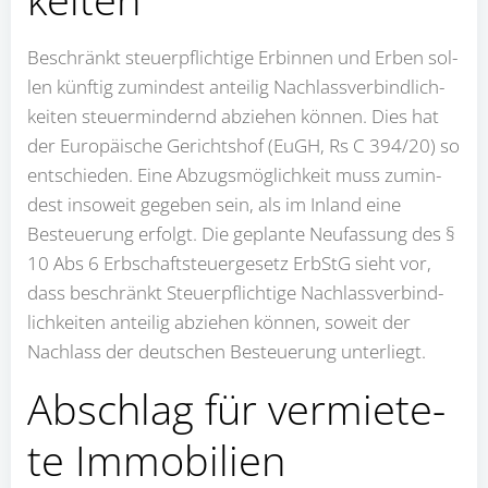
Beschränkt steu­er­pflich­ti­ge Erbin­nen und Erben sol­
len künf­tig zumin­dest antei­lig Nach­lass­ver­bind­lich­
kei­ten steu­er­min­dernd abzie­hen kön­nen. Dies hat
der Euro­päi­sche Gerichts­hof (EuGH, Rs C 394/20) so
ent­schie­den. Eine Abzugs­mög­lich­keit muss zumin­
dest inso­weit gege­ben sein, als im Inland eine
Besteue­rung erfolgt. Die geplan­te Neu­fas­sung des §
10 Abs 6 Erb­schaft­steu­er­ge­setz ErbStG sieht vor,
dass beschränkt Steu­er­pflich­ti­ge Nach­lass­ver­bind­
lich­kei­ten antei­lig abzie­hen kön­nen, soweit der
Nach­lass der deut­schen Besteue­rung unter­liegt.
Abschlag für ver­mie­te­
te Immo­bi­li­en