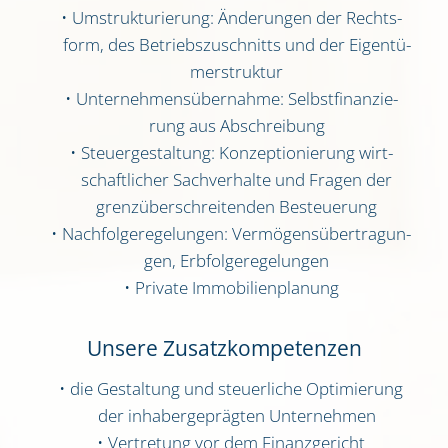
Umstruk­tu­rie­rung: Ände­run­gen der Rechts­
form, des Betriebs­zu­schnitts und der Eigen­tü­
mer­struk­tur
Unter­neh­mens­über­nah­me: Selbst­fi­nan­zie­
rung aus Abschrei­bung
Steu­er­ge­stal­tung: Kon­zep­tio­nie­rung wirt­
schaft­li­cher Sach­ver­hal­te und Fra­gen der
grenz­über­schrei­ten­den Besteue­rung
Nach­fol­ge­re­ge­lun­gen: Ver­mö­gens­über­tra­gun­
gen, Erb­fol­ge­re­ge­lun­gen
Pri­va­te Immo­bi­li­en­pla­nung
Unse­re Zusatz­kom­pe­ten­zen
die Gestal­tung und steu­er­li­che Opti­mie­rung
der inha­ber­ge­präg­ten Unter­neh­men
Ver­tre­tung vor dem Finanz­ge­richt