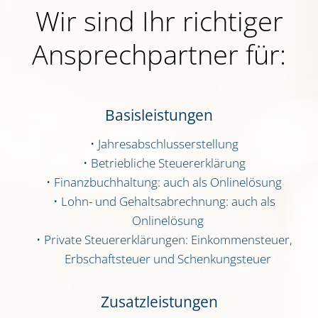
Wir sind Ihr rich­ti­ger
Ansprech­part­ner für:
Basis­leis­tun­gen
Jah­res­ab­schluss­erstel­lung
Betrieb­li­che Steu­er­erklä­rung
Finanz­buch­hal­tung: auch als Online­lö­sung
Lohn- und Gehalts­ab­rech­nung: auch als
Online­lö­sung
Pri­va­te Steu­er­erklä­run­gen: Ein­kom­men­steu­er,
Erb­schaft­steu­er und Schen­kung­steu­er
Zusatz­leis­tun­gen