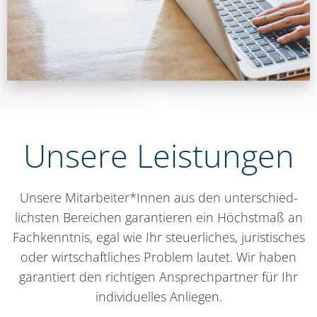
Unse­re Leis­tun­gen
Unse­re Mitarbeiter*Innen aus den unter­schied­
lichs­ten Berei­chen garan­tie­ren ein Höchst­maß an
Fach­kennt­nis, egal wie Ihr steu­er­li­ches, juris­ti­sches
oder wirt­schaft­li­ches Pro­blem lau­tet. Wir haben
garan­tiert den rich­ti­gen Ansprech­part­ner für Ihr
indi­vi­du­el­les Anlie­gen.