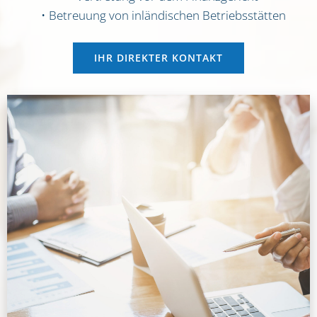
Betreu­ung von inlän­di­schen Betriebs­stät­ten
IHR DIREK­TER KON­TAKT