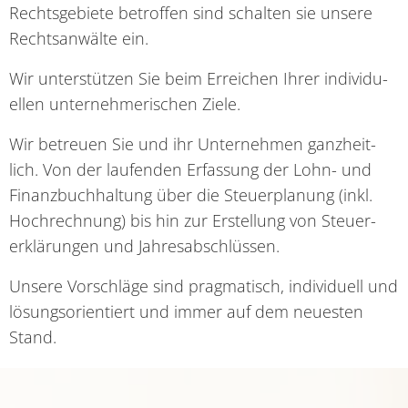
Rechts­ge­bie­te betrof­fen sind schal­ten sie unse­re
Rechts­an­wäl­te ein.
Wir unter­stüt­zen Sie beim Errei­chen Ihrer indi­vi­du­
el­len unter­neh­me­ri­schen Zie­le.
Wir betreu­en Sie und ihr Unter­neh­men ganz­heit­
lich. Von der lau­fen­den Erfas­sung der Lohn- und
Finanz­buch­hal­tung über die Steu­er­pla­nung (inkl.
Hoch­rech­nung) bis hin zur Erstel­lung von Steu­er­
erklä­run­gen und Jah­res­ab­schlüs­sen.
Unse­re Vor­schlä­ge sind prag­ma­tisch, indi­vi­du­ell und
lösungs­ori­en­tiert und immer auf dem neu­es­ten
Stand.