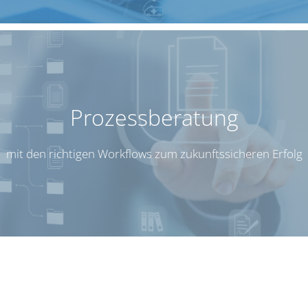
Pro­zess­be­ra­tung
mit den rich­ti­gen Work­flows zum zukunfts­si­che­ren Erfolg