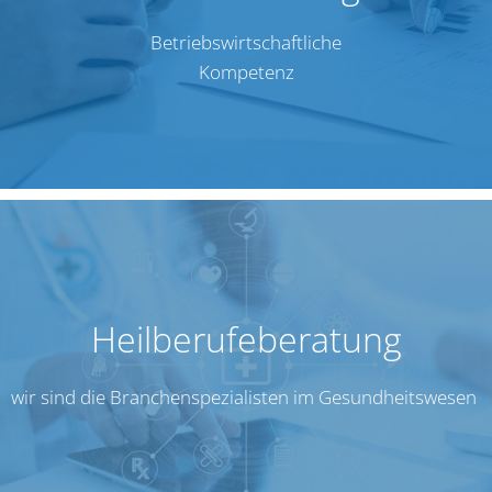
Betriebs­wirt­schaft­li­che
Kom­pe­tenz
Heil­be­ru­fe­be­ra­tung
wir sind die Bran­chen­spe­zia­lis­ten im Gesund­heits­we­sen