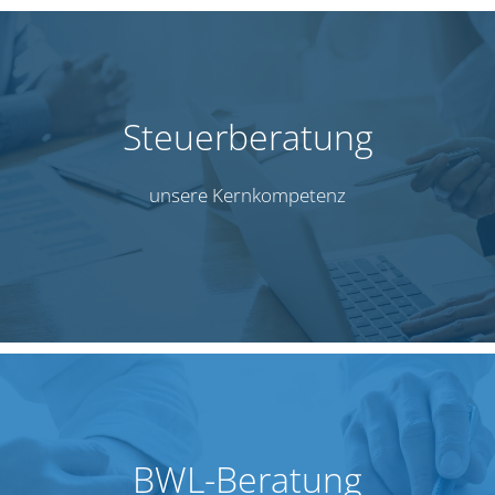
Steu­er­be­ra­tung
unse­re Kern­kom­pe­tenz
BWL-Bera­tung