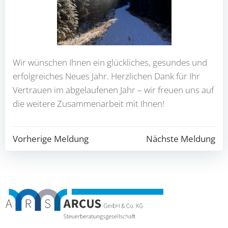
Wir wün­schen Ihnen ein glück­li­ches, gesun­des und
erfolg­rei­ches Neu­es Jahr. Herz­li­chen Dank für Ihr
Ver­trau­en im abge­lau­fe­nen Jahr – wir freu­en uns auf
die wei­te­re Zusam­men­ar­beit mit Ihnen!
Beitragsnavigation
Beitragsna
Vorherige Meldung
Nächste Meldung