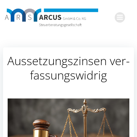
Zum
Inhalt
springen
Aus­set­zungs­zin­sen ver­
fas­sungs­wid­rig