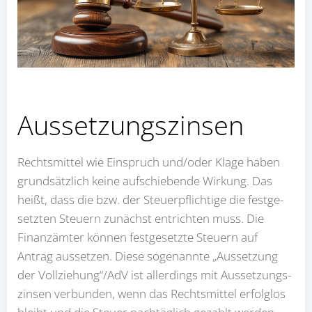
Aus­set­zungs­zin­sen
Rechts­mit­tel wie Ein­spruch und/oder Kla­ge haben
grund­sätz­lich kei­ne auf­schie­ben­de Wir­kung. Das
heißt, dass die bzw. der Steu­er­pflich­ti­ge die fest­ge­
setz­ten Steu­ern zunächst ent­rich­ten muss. Die
Finanz­äm­ter kön­nen fest­ge­setz­te Steu­ern auf
Antrag aus­set­zen. Die­se soge­nann­te „Aus­set­zung
der Vollziehung“/AdV ist aller­dings mit Aus­set­zungs­
zin­sen ver­bun­den, wenn das Rechts­mit­tel erfolg­los