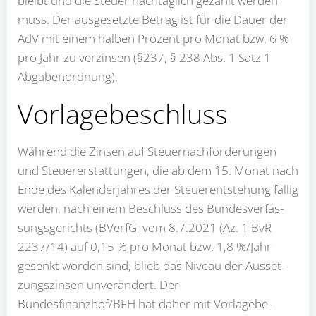
bleibt und die Steu­er nach­täg­lich gezahlt wer­den
muss. Der aus­ge­setz­te Betrag ist für die Dau­er der
AdV mit einem hal­ben Pro­zent pro Monat bzw. 6 %
pro Jahr zu ver­zin­sen (§237, § 238 Abs. 1 Satz 1
Abga­ben­ord­nung).
Vor­la­ge­be­schluss
Wäh­rend die Zin­sen auf Steu­er­nach­for­de­run­gen
und Steu­er­erstat­tun­gen, die ab dem 15. Monat nach
Ende des Kalen­der­jah­res der Steu­er­ent­ste­hung fäl­lig
wer­den, nach einem Beschluss des Bun­des­ver­fas­
sungs­ge­richts (BVerfG, vom 8.7.2021 (Az. 1 BvR
2237/14) auf 0,15 % pro Monat bzw. 1,8 %/Jahr
gesenkt wor­den sind, blieb das Niveau der Aus­set­
zungs­zin­sen unver­än­dert. Der
Bundesfinanzhof/BFH hat daher mit Vor­la­ge­be­