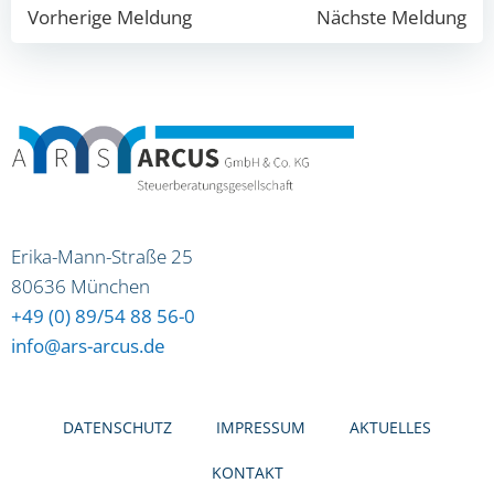
Beitragsnavigation
Beitragsna
Vorherige Meldung
Nächste Meldung
Erika-Mann-Straße 25
80636 München
+49 (0) 89/54 88 56-0
info@ars-arcus.de
DATEN­SCHUTZ
IMPRES­SUM
AKTU­EL­LES
KON­TAKT